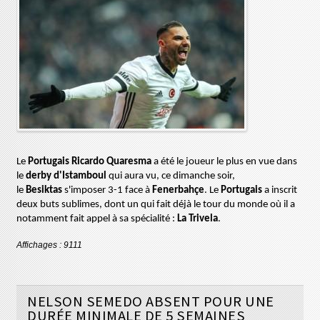
Le
Portugais Ricardo
Quaresma
a été le joueur le plus en vue dans
le
derby d'Istamboul
qui aura vu, ce dimanche soir,
le
Besiktas
s'imposer
3-1 face
à
Fenerbahçe
. Le
Portugais
a inscrit
deux buts sublimes, dont un qui fait déjà le tour du monde où il a
notamment fait appel à sa spécialité :
La
Trivela
.
Affichages : 9111
NELSON SEMEDO ABSENT POUR UNE
DURÉE MINIMALE DE 5 SEMAINES