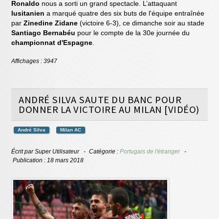
Ronaldo
nous a sorti un grand spectacle. L’attaquant
lusitanien
a marqué quatre des six buts de l'équipe entraînée
par
Zinedine Zidane
(victoire 6-3), ce dimanche soir au stade
Santiago Bernabéu
pour le compte de la 30e journée du
championnat d'Espagne
.
Affichages : 3947
ANDRÉ SILVA SAUTE DU BANC POUR
DONNER LA VICTOIRE AU MILAN [VIDÉO)
André Silva
Milan AC
Écrit par
Super Utilisateur
Catégorie :
Portugais de l'étranger
Publication : 18 mars 2018