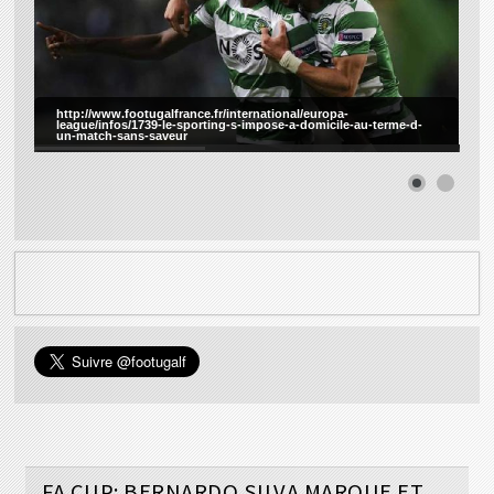
http://www.footugalfrance.fr/international/europa-
league/infos/1739-le-sporting-s-impose-a-domicile-au-terme-d-
un-match-sans-saveur
FA CUP: BERNARDO SILVA MARQUE ET