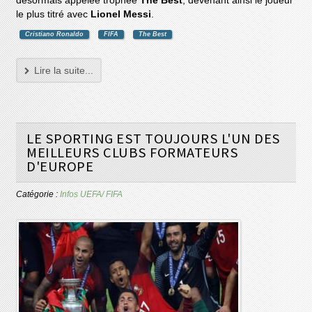
désormais appelée trophée
The Best
, devenant ainsi le joueur
le plus titré avec
Lionel Messi
.
Cristiano Ronaldo
FIFA
The Best
Lire la suite...
LE SPORTING EST TOUJOURS L'UN DES
MEILLEURS CLUBS FORMATEURS
D'EUROPE
Catégorie :
Infos UEFA/ FIFA