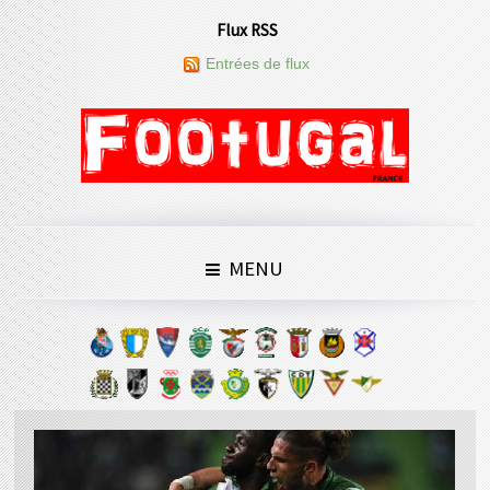
Flux RSS
Entrées de flux
MENU