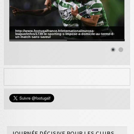
http://www.footugalfrance.fr/international/europa-
league/infos/1739-le-sporting-s-impose-a-domicile-au-terme-d-
un-match-sans-saveur
JOURNÉE DÉCISIVE POUR LES CLUBS